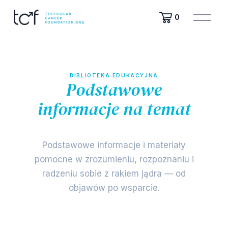
O
0
t
w
ó
r
z
BIBLIOTEKA EDUKACYJNA
m
Podstawowe
e
n
informacje na temat
u
raka jąder
Podstawowe informacje i materiały
pomocne w zrozumieniu, rozpoznaniu i
radzeniu sobie z rakiem jądra — od
objawów po wsparcie.