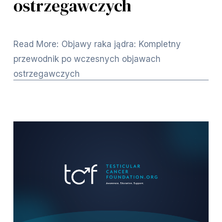
ostrzegawczych
Read More: Objawy raka jądra: Kompletny
przewodnik po wczesnych objawach
ostrzegawczych