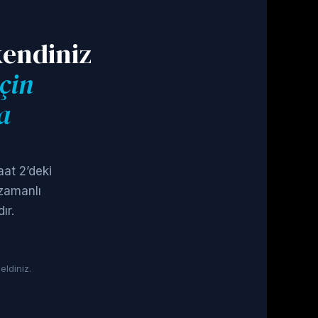
kendiniz
için
a
aat 2’deki
 zamanlı
ır.
eldiniz.