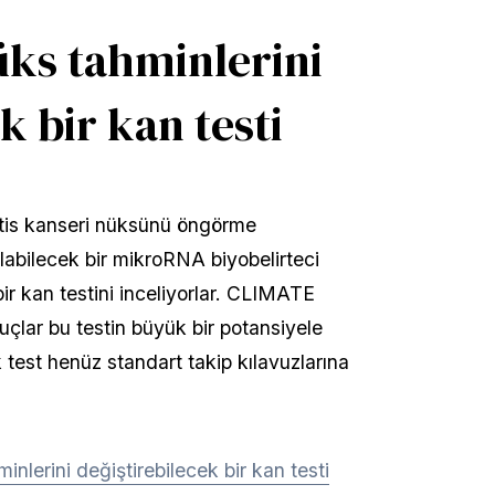
üks tahminlerini
k bir kan testi
stis kanseri nüksünü öngörme 
abilecek bir mikroRNA biyobelirteci 
r kan testini inceliyorlar. CLIMATE 
uçlar bu testin büyük bir potansiyele 
test henüz standart takip kılavuzlarına 
nlerini değiştirebilecek bir kan testi