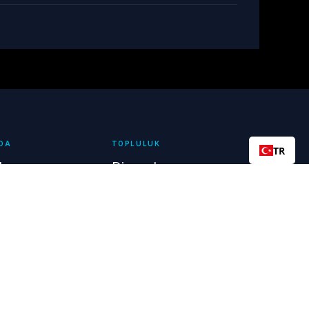
DA
TOPLULUK
TR
da
Discord
Instagram
er
X
Ortaklar
Facebook
ı Gütmeyen
Destek Grubu
YouTube
Reddit
sı