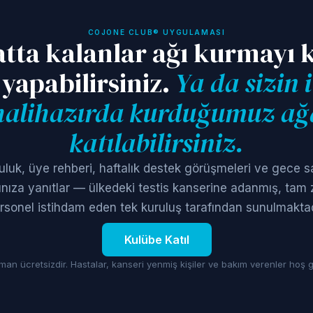
COJONE CLUB® UYGULAMASI
atta kalanlar ağı kurmayı 
 yapabilirsiniz.
Ya da sizin 
halihazırda kurduğumuz ağ
katılabilirsiniz.
uluk, üye rehberi, haftalık destek görüşmeleri ve gece s
ınıza yanıtlar — ülkedeki testis kanserine adanmış, tam
rsonel istihdam eden tek kuruluş tarafından sunulmaktad
Kulübe Katıl
an ücretsizdir. Hastalar, kanseri yenmiş kişiler ve bakım verenler hoş g