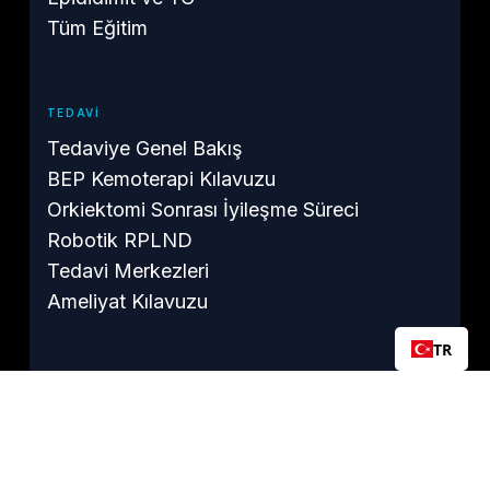
Tüm Eğitim
TEDAVI
Tedaviye Genel Bakış
BEP Kemoterapi Kılavuzu
Orkiektomi Sonrası İyileşme Süreci
Robotik RPLND
Tedavi Merkezleri
Ameliyat Kılavuzu
TR
HAYATTA KALMA
Kemoterapiden sonra
Hayatta Kalma Rehberi
TC Sonrası Doğurganlık