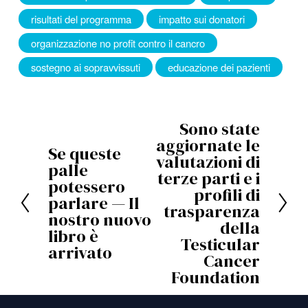
risultati del programma
impatto sui donatori
organizzazione no profit contro il cancro
sostegno ai sopravvissuti
educazione dei pazienti
Sono state
A
aggiornate le
Se queste
v
P
valutazioni di
palle
a
terze parti e i
r
potessero
profili di
n
e
parlare — Il
trasparenza
t
nostro nuovo
c
della
libro è
i
e
Testicular
arrivato
Cancer
d
Foundation
e
n