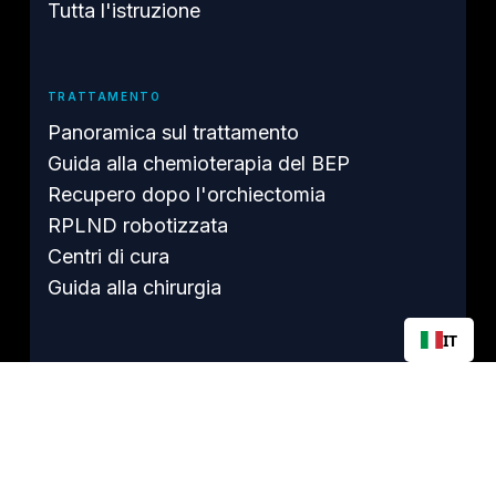
Tutta l'istruzione
TRATTAMENTO
Panoramica sul trattamento
Guida alla chemioterapia del BEP
Recupero dopo l'orchiectomia
RPLND robotizzata
Centri di cura
Guida alla chirurgia
IT
SOPRAVVIVENZA
Dopo la chemioterapia
Guida per i sopravvissuti
Fertilità dopo la TC