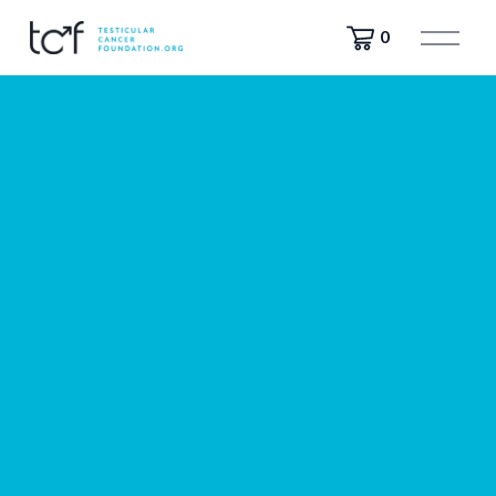
A
0
p
r
i
m
e
n
u