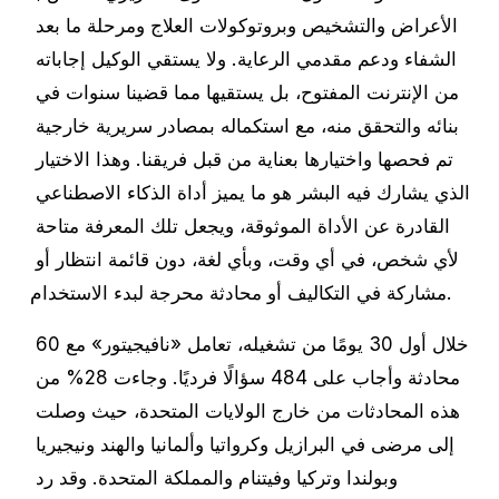
الأعراض والتشخيص وبروتوكولات العلاج ومرحلة ما بعد 
الشفاء ودعم مقدمي الرعاية. ولا يستقي الوكيل إجاباته 
من الإنترنت المفتوح، بل يستقيها مما قضينا سنوات في 
بنائه والتحقق منه، مع استكماله بمصادر سريرية خارجية 
تم فحصها واختيارها بعناية من قبل فريقنا. وهذا الاختيار 
الذي يشارك فيه البشر هو ما يميز أداة الذكاء الاصطناعي 
القادرة عن الأداة الموثوقة، ويجعل تلك المعرفة متاحة 
لأي شخص، في أي وقت، وبأي لغة، دون قائمة انتظار أو 
مشاركة في التكاليف أو محادثة محرجة لبدء الاستخدام.
خلال أول 30 يومًا من تشغيله، تعامل «نافيجيتور» مع 60 
محادثة وأجاب على 484 سؤالًا فرديًا. وجاءت 28% من 
هذه المحادثات من خارج الولايات المتحدة، حيث وصلت 
إلى مرضى في البرازيل وكرواتيا وألمانيا والهند ونيجيريا 
وبولندا وتركيا وفيتنام والمملكة المتحدة. وقد رد 