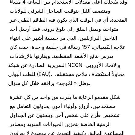
وقد سُجلت أعلى معدلات الاستخدام بين الساعة 4 مساءً 
ومنتصف الليل بتوقيت الساحل الشرقي للولايات 
المتحدة، أي في الوقت الذي يكون فيه الطاقم الطبي غير 
متواجد، ويميل القلق إلى بلوغ ذروته. فقد أرسل أحد 
الناجين البرازيليين، الذي مر خمسة أشهر على انتهاء 
علاجه الكيميائي، 157 رسالة في جلسة واحدة، حيث كان 
يدرس نتائج الأشعة المقطعية، ويقارنها بالإرشادات 
السريرية الصادرة عن شبكة NCCN والاتحاد الأوروبي 
للطب البولي (EAU)، محاولاً استكشاف ملامح مستقبله. 
وظل «المُوجه» يرافقه خلال كل سؤال.
شكل مقدمو الرعاية ما يقرب من واحد من كل عشرة 
مستخدمين. أزواج وأولياء أمور، يحاولون التعامل مع 
تشخيص طُرح على شخص آخر، ويبحثون عن الجداول 
الزمنية الخاصة بتخزين الحيوانات المنوية ومصادر 
المساعدة المالية، وكيفية التحدث عن موضوع لا يعرفون 