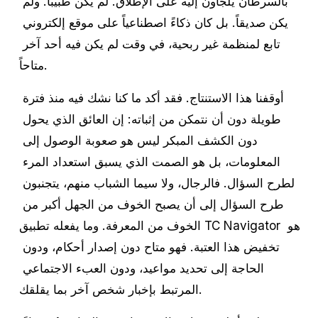
بالسرطان يلجأون إليه على الإطلاق. لم يكن طبيباً. ولم 
يكن صديقاً. بل كان ذكاءً اصطناعياً على موقع إلكتروني 
تابع لمنظمة غير ربحية، في وقت لم يكن فيه أحد آخر 
متاحاً.
أوقفنا هذا الاستنتاج. فقد أكد ما كنا نشك فيه منذ فترة 
طويلة دون أن نتمكن من إثباته: إن العائق الذي يحول 
دون الكشف المبكر ليس هو صعوبة الوصول إلى 
المعلومات، بل هو الصمت الذي يسبق استعداد المرء 
لطرح السؤال. فالرجال، ولا سيما الشباب منهم، يتجنبون 
طرح السؤال إلى أن يصبح الخوف من الجهل أكبر من 
الخوف من المعرفة. وما يفعله تطبيق TC Navigator هو 
تخفيض هذا العتبة. فهو متاح دون إصدار أحكام، ودون 
الحاجة إلى تحديد مواعيد، ودون العبء الاجتماعي 
المرتبط بإخبار شخص آخر بما يقلقك.