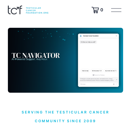
ف
0
ت
ح
ا
ل
ق
ا
ئ
م
ة
SERVING THE TESTICULAR CANCER
COMMUNITY SINCE 2009