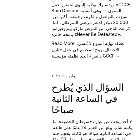
وودستوك بولاية إلينوي لحضور حفل «GCCF 
Barn Dance» السنوي — وهي أمسية 
تميزت بالتواصل والكرم، وجمعت أكثر من 
30,000 دولار لدعم مرضى السرطان، كما 
كرمت الناجي من المرض ماركو بيتزوفيراتو 
بمنحه جائزة «Never Be Defeated».
Read More: عطلة نهاية أسبوع لا تُنسى:
الاحتفال بروح المجتمع في حفل «بارن
دانس» الذي نظمته مؤسسة GCCF →
يوليو ١١، ٢٠٢٦
السؤال الذي يُطرح
في الساعة الثانية
صباحًا
لا أحد يبحث عن عبارة «سرطان الخصية». ما 
يكتبه شاب يبلغ من العمر 24 عامًا على هاتفه 
في الساعة الثانية صباحًا هو «كتلة بحجم حبة 
البازلاء على الخصية». وعلى مدار 53 يومًا 