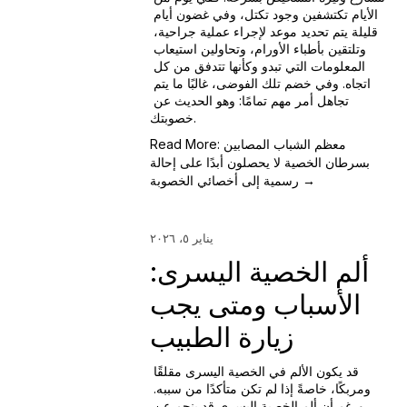
الأيام تكتشفين وجود تكتل، وفي غضون أيام 
قليلة يتم تحديد موعد لإجراء عملية جراحية، 
وتلتقين بأطباء الأورام، وتحاولين استيعاب 
المعلومات التي تبدو وكأنها تتدفق من كل 
اتجاه. وفي خضم تلك الفوضى، غالبًا ما يتم 
تجاهل أمر مهم تمامًا: وهو الحديث عن 
خصوبتك.
Read More: معظم الشباب المصابين
بسرطان الخصية لا يحصلون أبدًا على إحالة
رسمية إلى أخصائي الخصوبة →
يناير ٥، ٢٠٢٦
ألم الخصية اليسرى:
الأسباب ومتى يجب
زيارة الطبيب
قد يكون الألم في الخصية اليسرى مقلقًا 
ومربكًا، خاصةً إذا لم تكن متأكدًا من سببه. 
ورغم أن ألم الخصية اليسرى قد ينجم عن 