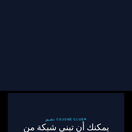
ابقَ على اتصال
احصل على آخر أخبار TCF وقصص الناجين والموارد 
في بريدك الإلكتروني.
اشترك
تطبيق COJONE CLUB®
يمكنك أن تبني شبكة من