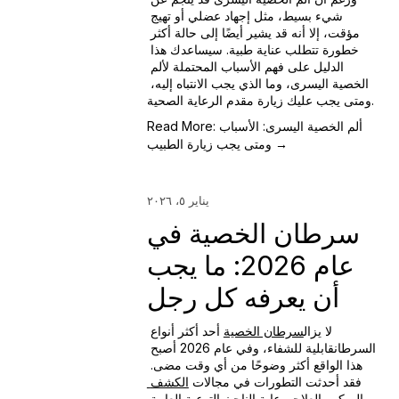
شيء بسيط، مثل إجهاد عضلي أو تهيج 
مؤقت، إلا أنه قد يشير أيضًا إلى حالة أكثر 
خطورة تتطلب عناية طبية. سيساعدك هذا 
الدليل على فهم الأسباب المحتملة لألم 
الخصية اليسرى، وما الذي يجب الانتباه إليه، 
ومتى يجب عليك زيارة مقدم الرعاية الصحية.
Read More: ألم الخصية اليسرى: الأسباب
ومتى يجب زيارة الطبيب →
يناير ٥، ٢٠٢٦
سرطان الخصية في
عام 2026: ما يجب
أن يعرفه كل رجل
لا يزال
سرطان الخصية
 أحد أكثر أنواع 
السرطان
قابلية للشفاء، وفي عام 2026 أصبح 
هذا الواقع أكثر وضوحًا من أي وقت مضى. 
فقد أحدثت التطورات في مجالات 
الكشف 
المبكر
 والعلاج
ورعاية 
الناجين
والتوعية العامة 