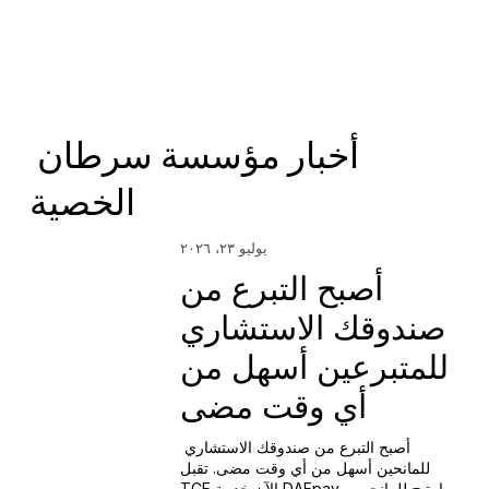
أخبار مؤسسة سرطان 
الخصية
يوليو ٢٣، ٢٠٢٦
أصبح التبرع من
صندوقك الاستشاري
للمتبرعين أسهل من
أي وقت مضى
أصبح التبرع من صندوقك الاستشاري 
للمانحين أسهل من أي وقت مضى. تقبل 
TCF الآن خدمة DAFpay، مما يتيح للمانحين 