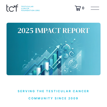
ف
0
ت
ح
ا
ل
ق
ا
ئ
م
ة
SERVING THE TESTICULAR CANCER
COMMUNITY SINCE 2009