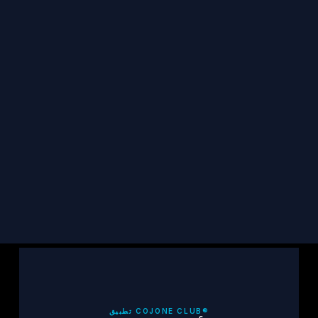
ابقَ على اتصال
احصل على آخر أخبار TCF وقصص الناجين والموارد 
في بريدك الإلكتروني.
اشترك
تطبيق COJONE CLUB®