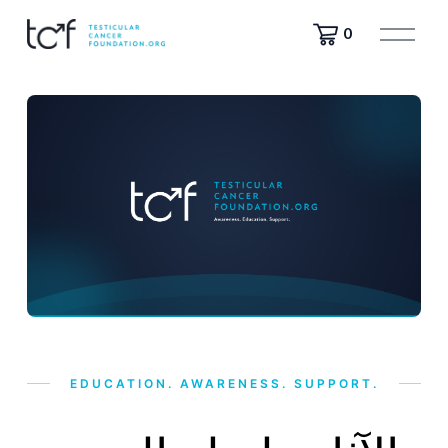
ف
0
ت
ح
ا
ل
ق
ا
ئ
م
ة
EDUCATION. AWARENESS. SUPPORT.