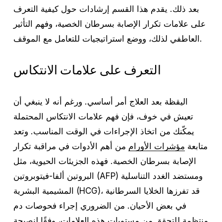
بعد ذلك. يقدم هذا القسم إرشادات حول كيفية التعرف
على علامات تكرار الإصابة بسرطان الخصية، وفهم التأثير
العاطفي لذلك، ووضع استراتيجيات للتعامل مع الموقف.
التعرف على علامات الانتكاس
اليقظة بعد العلاج أمر أساسي. ورغم أنه لا ينبغي أن
تعيش في خوف، فإن فهم علامات الانتكاس المحتملة
يمكّنك من اتخاذ الإجراءات في الوقت المناسب. وتعد
متابعة
مؤشرات الأورام
من أهم الأدوات في مراقبة تكرار
الإصابة بسرطان الخصية. فهذه الجزيئات الحيوية، مثل
البروتين ألفا-فيتوبروتين (AFP) ومستضد الغدد التناسلية
المشيمية البشرية (HCG)، قد تفرزها الخلايا السرطانية
في بعض الأحيان. من الضروري إجراء فحوصات دم
منتظمة للتحقق من مستويات هذه العلامات، وفقًا لنصيحة