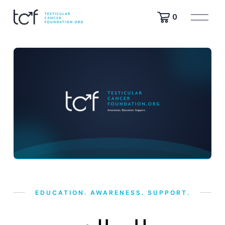
ف
0
ت
ح
ا
ل
ق
ا
ئ
م
ة
EDUCATION. AWARENESS. SUPPORT.