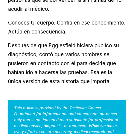
acudir al médico.
Conoces tu cuerpo. Confía en ese conocimiento. 
Actúa en consecuencia.
Después de que Egglesfield hiciera público su 
diagnóstico, contó que varios hombres se 
pusieron en contacto con él para decirle que 
habían ido a hacerse las pruebas. Esa es la 
única versión de esta historia que importa.
This article is provided by the Testicular Cancer
Foundation for informational and educational purposes
only and is not intended as a substitute for professional
medical advice, diagnosis, or treatment. While we make
every effort to ensure accuracy, medical research and