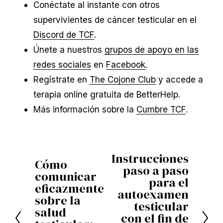
Conéctate al instante con otros
supervivientes de cáncer testicular en el
Discord de TCF
.
Únete a nuestros
grupos de apoyo en las
redes sociales
en
Facebook
.
Regístrate en
The Cojone Club
y accede a
terapia online gratuita de BetterHelp.
Más información sobre la
Cumbre TCF
.
Instrucciones
S
Cómo
A
paso a paso
comunicar
i
para el
n
eficazmente
g
autoexamen
t
sobre la
testicular
u
salud
e
con el fin de
i