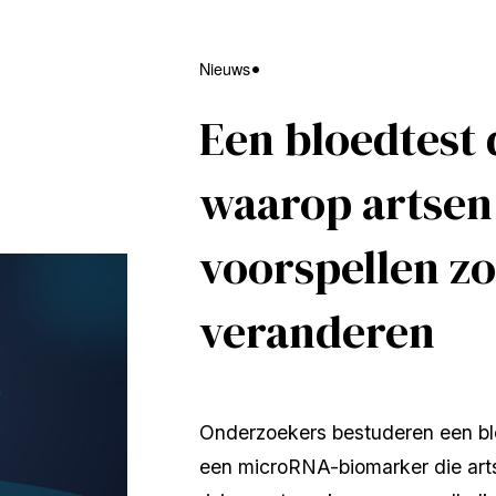
Nieuws
Een bloedtest 
waarop artsen 
voorspellen z
veranderen
Onderzoekers bestuderen een blo
een microRNA-biomarker die artse