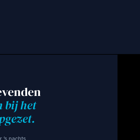
Abonneren
levenden
 bij het
pgezet.
 ’s nachts