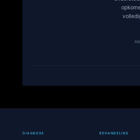
opkomen
volled
Al
DIAGNOSE
BEHANDELING