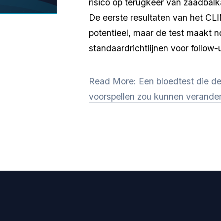
risico op terugkeer van zaadbalk
De eerste resultaten van het CL
potentieel, maar de test maakt n
standaardrichtlijnen voor follow-
Read More: Een bloedtest die de
voorspellen zou kunnen verande
BLIJF OP DE HOOGTE
 updates over TCF, verhalen van overlevenden en nuttige informati