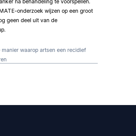
anker na behandeling te voorspellen. 
IMATE-onderzoek wijzen op een groot 
og geen deel uit van de 
up.
 manier waarop artsen een recidief
ren
e in uw 