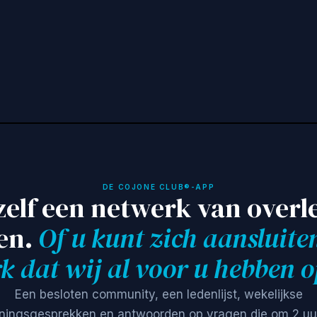
inbox.
DE COJONE CLUB®-APP
zelf een netwerk van over
en.
Of u kunt zich aansluiten
k dat wij al voor u hebben o
Een besloten community, een ledenlijst, wekelijkse
ningsgesprekken en antwoorden op vragen die om 2 uur