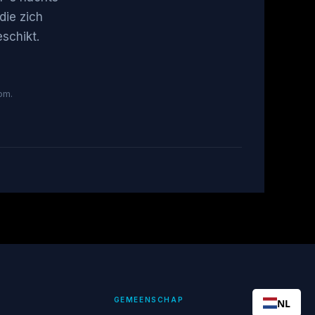
die zich
schikt.
om.
GEMEENSCHAP
NL