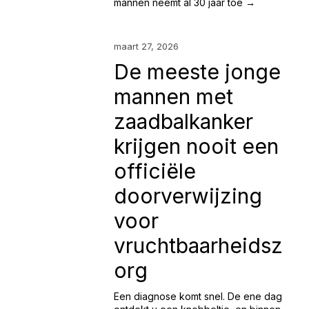
mannen neemt al 30 jaar toe →
maart 27, 2026
De meeste jonge
mannen met
zaadbalkanker
krijgen nooit een
officiële
doorverwijzing
voor
vruchtbaarheidsz
org
Een diagnose komt snel. De ene dag 