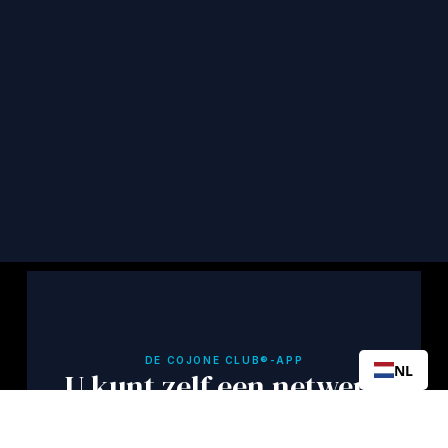
overlevenden en nuttige informatie in uw 
inbox.
Abonneren
DE COJONE CLUB®-APP
NL
U kunt zelf een netwerk
van overlevenden