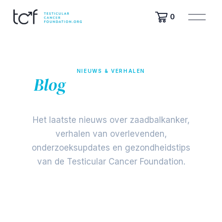
M
0
e
n
u
o
p
NIEUWS & VERHALEN
e
Blog
van de Stichting
n
e
Testikelkanker
n
Het laatste nieuws over zaadbalkanker,
verhalen van overlevenden,
onderzoeksupdates en gezondheidstips
van de Testicular Cancer Foundation.