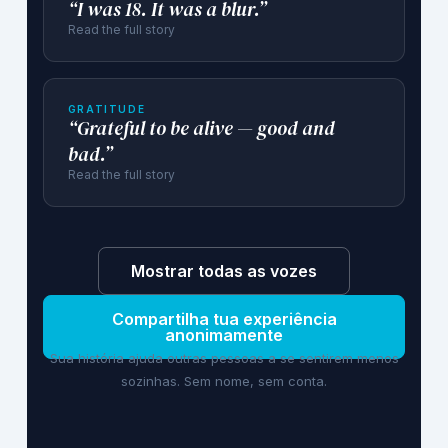
“I was 18. It was a blur.”
Read the full story
GRATITUDE
“Grateful to be alive — good and
bad.”
Read the full story
Mostrar todas as vozes
Compartilha tua experiência
anonimamente
Sua história ajuda outras pessoas a se sentirem menos
sozinhas. Sem nome, sem conta.