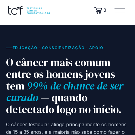
A
0
b
r
i
r
m
e
EDUCAÇÃO · CONSCIENTIZAÇÃO · APOIO
n
O câncer mais comum
u
entre os homens jovens
tem
99% de chance de ser
curado
— quando
detectado logo no início.
O câncer testicular atinge principalmente os homens
de 15 a 35 anos, e a maioria não sabe como fazer o