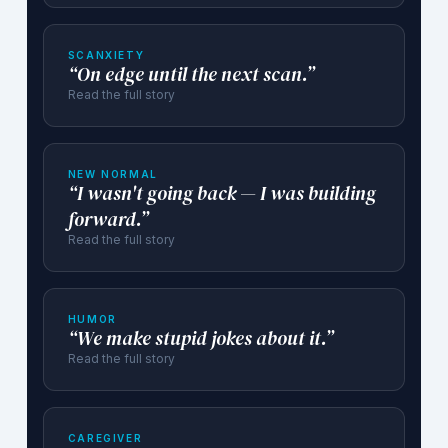
SCANXIETY
“On edge until the next scan.”
Read the full story
NEW NORMAL
“I wasn't going back — I was building
forward.”
Read the full story
HUMOR
“We make stupid jokes about it.”
Read the full story
CAREGIVER