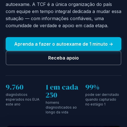
autoexame. A TCF é a única organização do país
com equipe em tempo integral dedicada a mudar essa
situação — com informações confiáveis, uma
comunidade de verdade e apoio em cada etapa.
Aprenda a fazer o autoexame de 1 minuto →
Receba apoio
9.760
1 em cada
99%
250
diagnósticos
pode ser derrotado
esperados nos EUA
quando capturado
homens
este ano
no estágio 1
diagnosticados ao
longo da vida