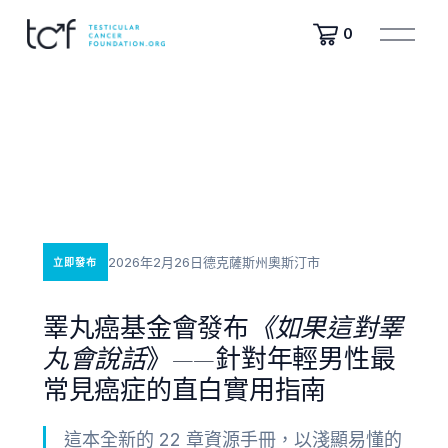
開
0
啟
選
單
2026年2月26日
德克薩斯州奧斯汀市
立即發布
睪丸癌基金會發布
《如果這對睪
丸會說話
》——針對年輕男性最
常見癌症的直白實用指南
這本全新的 22 章資源手冊，以淺顯易懂的