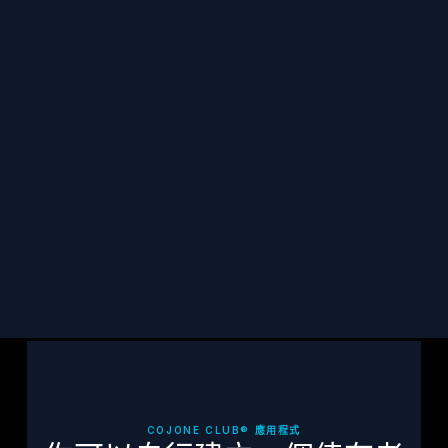
保持聯繫
訂閱 TCF 最新消息、倖存者故事及相關資源，直
接發送到您的收件匣。
訂閱
COJONE CLUB® 應用程式