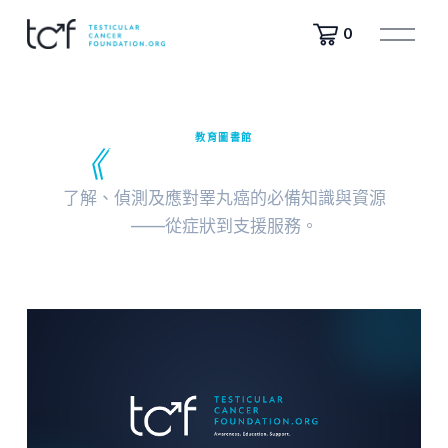
開
0
啟
選
單
教育圖書館
《
睪丸癌入門指南》
了解、偵測及應對睪丸癌的必備知識與資源
——從症狀到支援服務。