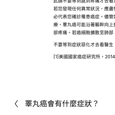
此請不要等到感到疼痛才去看
若您發現任何異常狀況，應盡快
必代表您確診罹患癌症。儘管
療，睪丸癌可能沿著軀幹向上
部疼痛。若癌細胞擴散至肺部
不要等到症狀惡化才去看醫生
[1]美國國家癌症研究所，2014年。http:
睪丸癌會有什麼症狀？
上
一