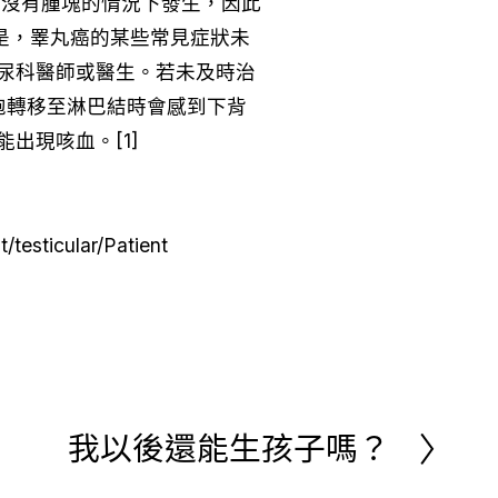
在沒有腫塊的情況下發生，因此
的是，睪丸癌的某些常見症狀未
尿科醫師或醫生。若未及時治
胞轉移至淋巴結時會感到下背
出現咳血。[1]
sticular/Patient
我以後還能生孩子嗎？
下
一