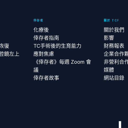
倖存者
關於 TCF
化療後
關於我們
倖存者指南
影響
恢復
TC手術後的生育能力
財務報表
腔鏡左上
應對焦慮
企業合作
《倖存者》每週 Zoom 會
非營利合
議
媒體
倖存者故事
網站目錄