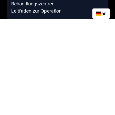
Behandlungszentren
Leitfaden zur Operation
DE
ÜBERLEBEN
Nach der Chemotherapie
Leitfaden für Überlebende
Fruchtbarkeit nach einer T-Schnitt-
Operation
Umgang mit Ängsten
Wöchentlicher „Survivor“-Zoom
Geschichten von Überlebenden
ÜBER TCF
Über uns