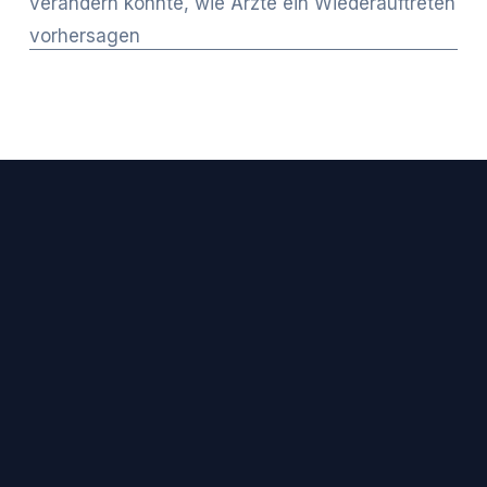
verändern könnte, wie Ärzte ein Wiederauftreten
vorhersagen
BLEIBEN SIE IN VERBINDUNG
Erhalten Sie Neuigkeiten von TCF, 
Erfahrungsberichte von Überlebenden und 
hilfreiche Ressourcen direkt in Ihren 
Posteingang.