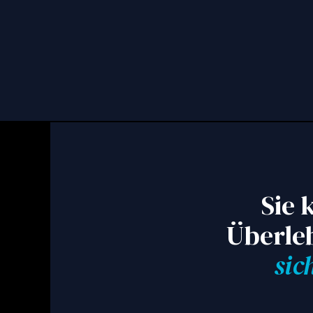
Sie 
Überle
sic