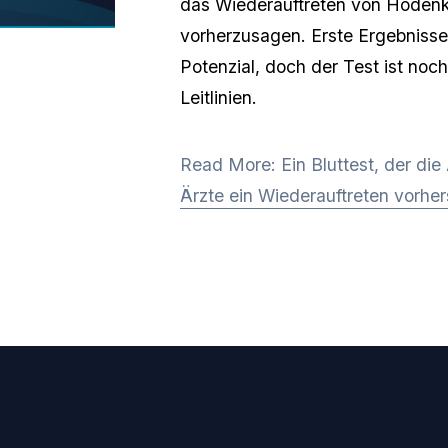
das Wiederauftreten von Hodenk
vorherzusagen. Erste Ergebniss
Potenzial, doch der Test ist noc
Leitlinien.
Read More: Ein Bluttest, der die
Ärzte ein Wiederauftreten vorhe
BLEIBEN SIE IN VERBINDUNG
Sie Neuigkeiten von TCF, Erfahrungsberichte von Überlebenden und h