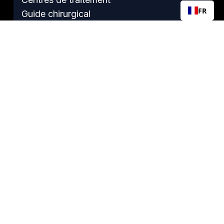
FR
Guide chirurgical
TAUX DE SURVIE
Après la chimiothérapie
Guide de survie
Fertilité après une césarienne
Gérer son anxiété
Réunion hebdomadaire Survivor sur Zoom
Témoignages de survivants
À PROPOS DE TCF
À propos de nous
Impact
Données financières