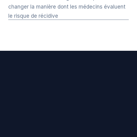
changer la manière dont les médecins évaluent
le risque de récidive
RESTEZ CONNECTÉ
Recevez les actualités de TCF, les 
témoignages de survivants et des ressources 
directement dans votre boîte mail.