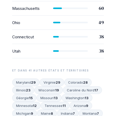
60
Massachusetts
49
Ohio
38
Connecticut
38
Utah
ET DANS 41 AUTRES ÉTATS ET TERRITOIRES
Maryland
29
Virginie
29
Colorado
28
Illinois
23
Wisconsin
19
Caroline du Nord
17
Géorgie
15
Missouri
13
Washington
13
Minnesota
12
Tennessee
11
Arizona
9
Michigan
9
Maine
8
Indiana
7
Montana
7