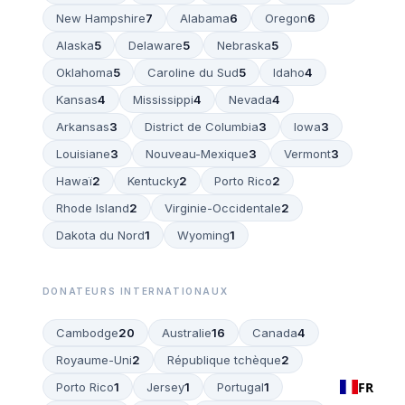
New Hampshire
7
Alabama
6
Oregon
6
Alaska
5
Delaware
5
Nebraska
5
Oklahoma
5
Caroline du Sud
5
Idaho
4
Kansas
4
Mississippi
4
Nevada
4
Arkansas
3
District de Columbia
3
Iowa
3
Louisiane
3
Nouveau-Mexique
3
Vermont
3
Hawaï
2
Kentucky
2
Porto Rico
2
Rhode Island
2
Virginie-Occidentale
2
Dakota du Nord
1
Wyoming
1
DONATEURS INTERNATIONAUX
Cambodge
20
Australie
16
Canada
4
Royaume-Uni
2
République tchèque
2
FR
Porto Rico
1
Jersey
1
Portugal
1