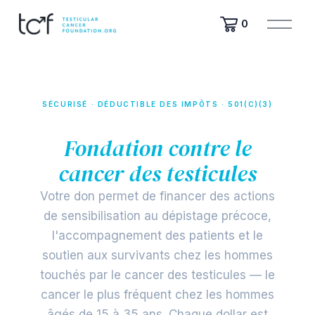
O
0
u
v
r
i
r
SÉCURISÉ · DÉDUCTIBLE DES IMPÔTS · 501(C)(3)
l
Faites un don à la
e
m
Fondation contre le
e
cancer des testicules
n
u
Votre don permet de financer des actions
de sensibilisation au dépistage précoce,
l'accompagnement des patients et le
soutien aux survivants chez les hommes
touchés par le cancer des testicules — le
cancer le plus fréquent chez les hommes
âgés de 15 à 35 ans. Chaque dollar est