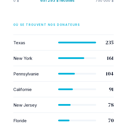
0 $
651 293 $ récoltés
750 000 $
OÙ SE TROUVENT NOS DONATEURS
235
Texas
161
New York
104
Pennsylvanie
91
Californie
78
New Jersey
70
Floride