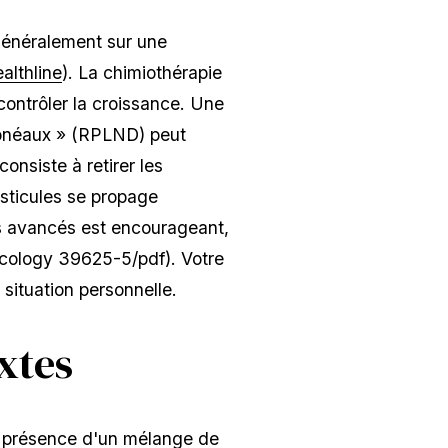
généralement sur une
althline
). La chimiothérapie
 contrôler la croissance. Une
itonéaux » (RPLND) peut
consiste à retirer les
esticules se propage
s avancés est encourageant,
ncology 39625-5/pdf). Votre
situation personnelle.
xtes
a présence d'un mélange de