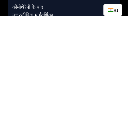
कीमोथेरेपी के बाद
HI
उत्तरजीविता मार्गदर्शिका
टीसी के बाद प्रजनन क्षमता
चिंता से निपटना
साप्ताहिक सर्वाइवर ज़ूम
उत्तरजीवी की कहानियाँ
टीसीएफ के बारे में
हमारे बारे में
प्रभाव
वित्तीय स्थिति
कॉर्पोरेट भागीदार
गैर-लाभकारी भागीदार
मिडिया
साइट निर्देशिका