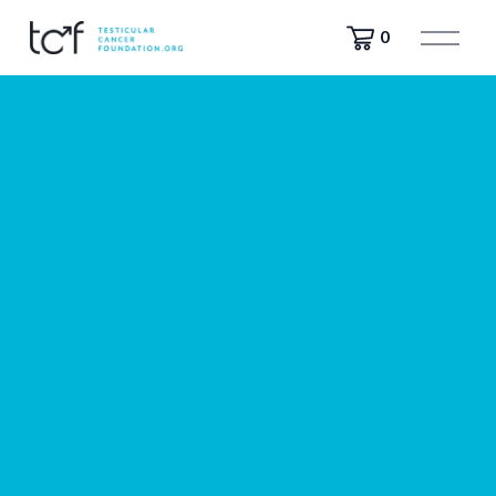
मे
0
नू
खो
लें