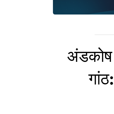
अंडकोष 
गां