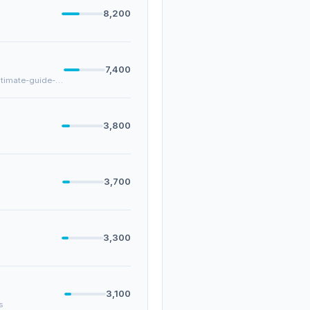
8,200
7,400
/testicular-cancer-101/pea-sized-lump-testicle-ultimate-guide-early-detection
3,800
3,700
3,300
3,100
s