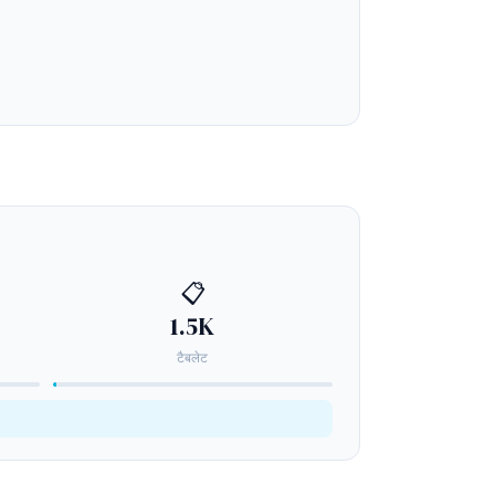
📋
1.5K
टैबलेट