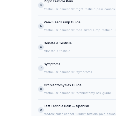
Right Testicle Pain
4
/testicular-cancer-101/right-testicle-pain-causes
Pea-Sized Lump Guide
5
Donate a Testicle
6
/donate-a-testicle
Symptoms
7
/testicular-cancer-101/symptoms
Orchiectomy Sex Guide
8
/testicular-cancer-101/orchiectomy-sex-guide
Left Testicle Pain — Spanish
9
/es/testicular-cancer-101/left-testicle-pain-cause