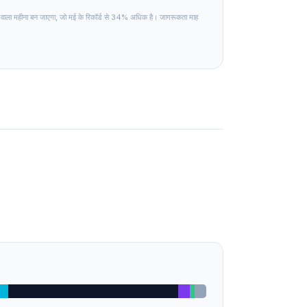
वाला महीना बन जाएगा, जो मई के रिकॉर्ड से 34% अधिक है। जागरूकता माह