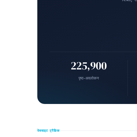
225,900
पृष्ठ-अवलोकन
वेबसाइट ट्रैफ़िक