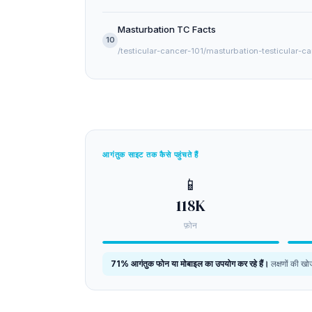
Masturbation TC Facts
10
/testicular-cancer-101/masturbation-testicular-c
आगंतुक साइट तक कैसे पहुंचते हैं
📱
118K
फ़ोन
71% आगंतुक फोन या मोबाइल का उपयोग कर रहे हैं।
लक्षणों की खोज