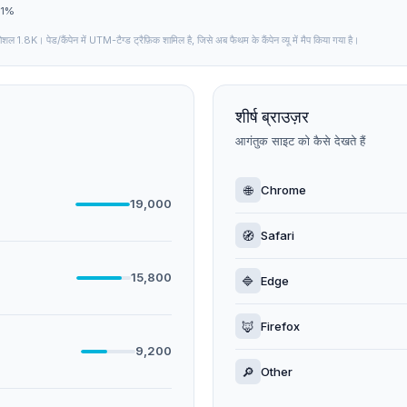
 1%
 1.8K। पेड/कैंपेन में UTM-टैग्ड ट्रैफ़िक शामिल है, जिसे अब फैथम के कैंपेन व्यू में मैप किया गया है।
शीर्ष ब्राउज़र
आगंतुक साइट को कैसे देखते हैं
🌐
Chrome
19,000
🧭
Safari
15,800
🔷
Edge
🦊
Firefox
9,200
🔎
Other