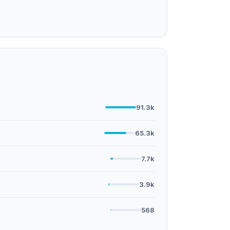
91.3k
65.3k
7.7k
3.9k
568