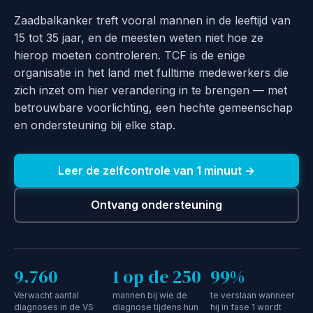
Zaadbalkanker treft vooral mannen in de leeftijd van
15 tot 35 jaar, en de meesten weten niet hoe ze
hierop moeten controleren. TCF is de enige
organisatie in het land met fulltime medewerkers die
zich inzet om hier verandering in te brengen — met
betrouwbare voorlichting, een hechte gemeenschap
en ondersteuning bij elke stap.
Leer de zelfcontrole van 1 minuut →
Ontvang ondersteuning
9.760
1 op de 250
99%
Verwacht aantal
mannen bij wie de
te verslaan wanneer
diagnoses in de VS
diagnose tijdens hun
hij in fase 1 wordt