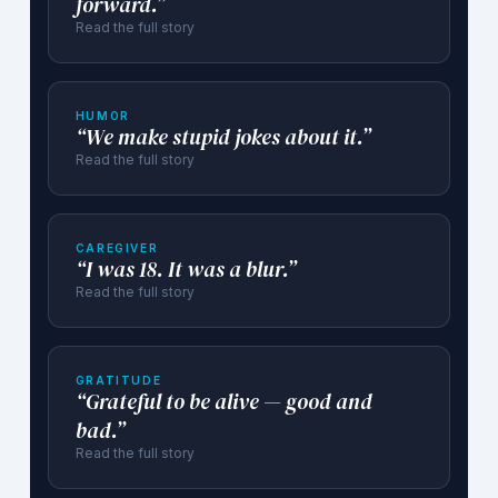
forward.”
Read the full story
HUMOR
“We make stupid jokes about it.”
Read the full story
CAREGIVER
“I was 18. It was a blur.”
Read the full story
GRATITUDE
“Grateful to be alive — good and
bad.”
Read the full story