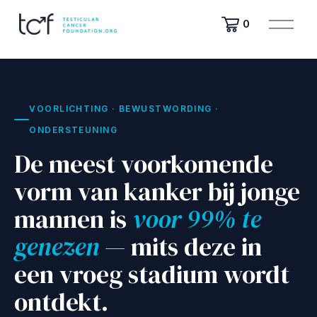
M
0
e
n
u
o
p
e
VOORLICHTING · BEWUSTWORDING ·
n
ONDERSTEUNING
e
n
De meest voorkomende
vorm van kanker bij jonge
mannen is
voor 99% te
genezen
— mits deze in
een vroeg stadium wordt
ontdekt.