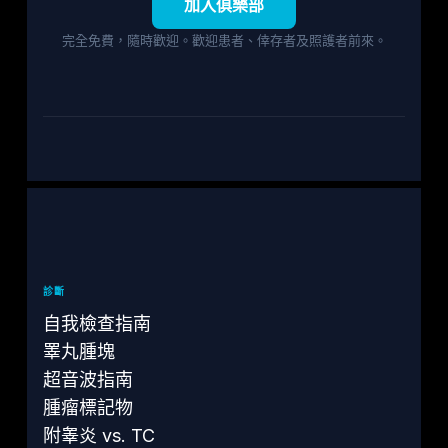
加入俱樂部
完全免費，隨時歡迎。歡迎患者、倖存者及照護者前來。
診斷
自我檢查指南
睪丸腫塊
超音波指南
腫瘤標記物
附睾炎 vs. TC