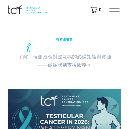
開
0
啟
選
單
教育圖書館
《
睪丸癌入門指南》
了解、偵測及應對睪丸癌的必備知識與資源
——從症狀到支援服務。