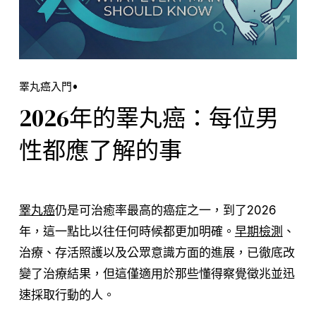
睪丸癌入門
2026年的睪丸癌：每位男
性都應了解的事
睪丸癌
仍是可
治
癒率
最高的癌症
之一
，到了2026
年，這一點比以往任何時候都更加明確。
早期檢測
、
治療、存活照
護以及公眾意識方面的進展，已徹底改
變了治療結果，但這僅適用於那些懂得察覺徵兆並迅
速採取行動的人。