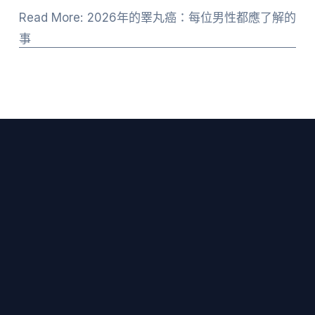
Read More: 2026年的睪丸癌：每位男性都應了解的
事
保持聯繫
訂閱 TCF 最新消息、倖存者故事及相關資源，直
接發送到您的收件匣。