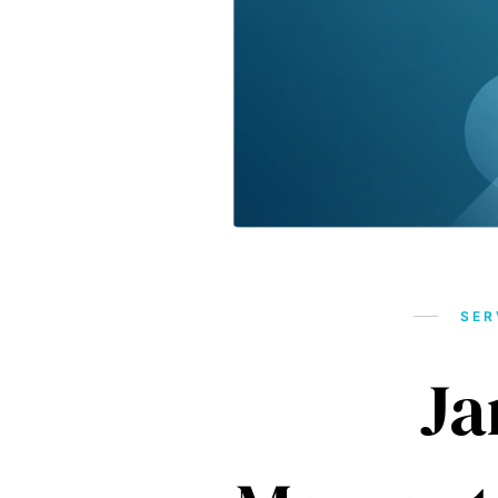
SER
Ja