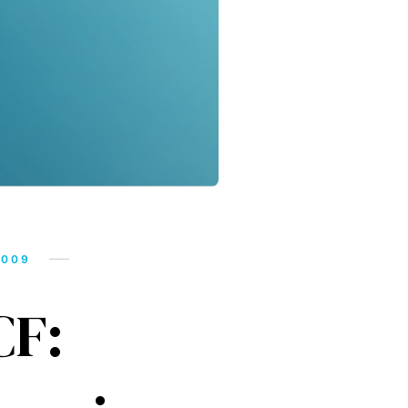
2009
CF: