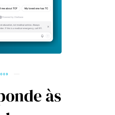
2009
ponde às