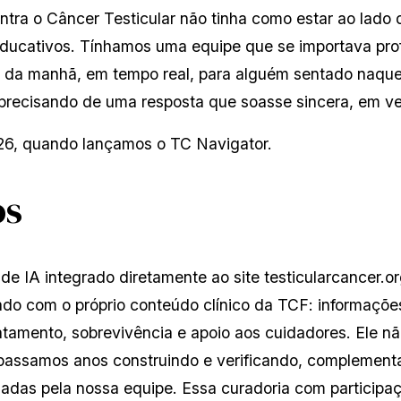
tra o Câncer Testicular não tinha como estar ao lado
educativos. Tínhamos uma equipe que se importava pr
 da manhã, em tempo real, para alguém sentado naquel
recisando de uma resposta que soasse sincera, em vez
26, quando lançamos o TC Navigator.
os
e IA integrado diretamente ao site testicularcancer.or
nado com o próprio conteúdo clínico da TCF: informações
atamento, sobrevivência e apoio aos cuidadores. Ele nã
 passamos anos construindo e verificando, complementad
onadas pela nossa equipe. Essa curadoria com participa