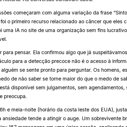
sões começaram com alguma variação da frase “Sinto 
foi o primeiro recurso relacionado ao câncer que eles c
i uma IA no site de uma organização sem fins lucrativ
el.
r para pensar. Ela confirmou algo que já suspeitávamo
culo para a detecção precoce não é o acesso à informa
lguém se sente pronto para perguntar. Os homens, esp
medo de não saber se torne maior do que o medo de sab
le está disponível sem julgamentos, sem agendamentos, 
te preocupa.
16h e meia-noite (horário da costa leste dos EUA), jus
 a ansiedade tende a atingir o auge. Um sobrevivente br