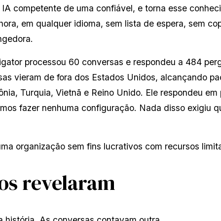
 IA competente de uma confiável, e torna esse conheci
hora, em qualquer idioma, sem lista de espera, sem co
ngedora.
igator processou 60 conversas e respondeu a 484 pergun
sas vieram de fora dos Estados Unidos, alcançando paci
ônia, Turquia, Vietnã e Reino Unido. Ele respondeu em 
mos fazer nenhuma configuração. Nada disso exigiu qu
uma organização sem fins lucrativos com recursos limit
os revelaram
 história. As conversas contavam outra.