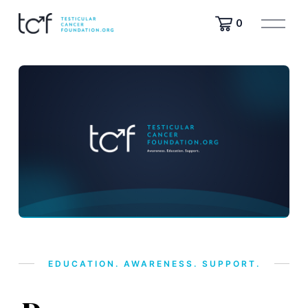
A
0
b
r
i
r
m
e
n
u
EDUCATION. AWARENESS. SUPPORT.