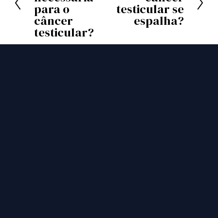
r
t
para o
testicular se
ó
câncer
espalha?
e
testicular?
x
r
i
i
m
o
o
r
FICA POR DENTRO
Receba atualizações da TCF, histórias de 
sobreviventes e recursos na sua caixa de 
entrada.
Inscreva-se