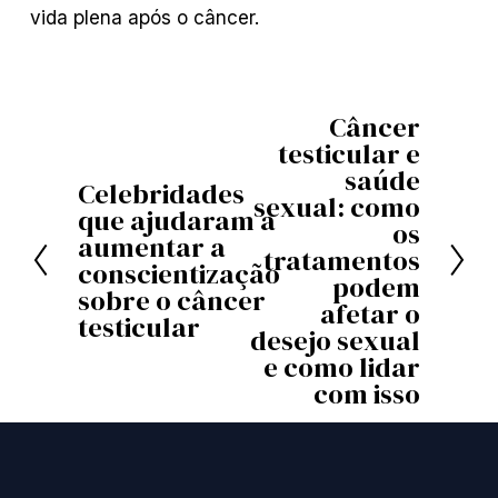
vida plena após o câncer.
Câncer
P
testicular e
r
saúde
Celebridades
A
ó
sexual: como
que ajudaram a
os
n
x
aumentar a
tratamentos
t
i
conscientização
podem
sobre o câncer
e
m
afetar o
testicular
r
o
desejo sexual
e como lidar
i
com isso
o
r