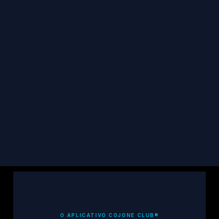
FICA POR DENTRO
Receba atualizações da TCF, histórias de 
sobreviventes e recursos na sua caixa de 
entrada.
Inscreva-se
O APLICATIVO COJONE CLUB®