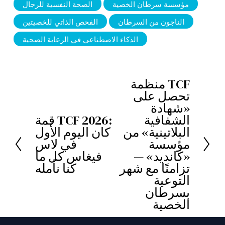
مؤسسة سرطان الخصية
الصحة النفسية للرجال
الناجون من السرطان
الفحص الذاتي للخصيتين
الذكاء الاصطناعي في الرعاية الصحية
منظمة TCF
ا
تحصل على
ل
«شهادة
ت
الشفافية
قمة TCF 2026:
ا
البلاتينية» من
كان اليوم الأول
ا
ل
مؤسسة
في لاس
ل
س
«كانديد» —
فيغاس كل ما
ي
تزامنًا مع شهر
كنا نأمله
ا
التوعية
ب
بسرطان
ق
الخصية