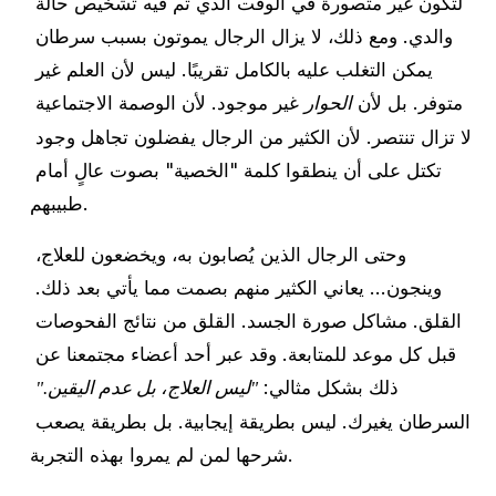
لتكون غير متصورة في الوقت الذي تم فيه تشخيص حالة 
والدي. ومع ذلك، لا يزال الرجال يموتون بسبب سرطان 
يمكن التغلب عليه بالكامل تقريبًا. ليس لأن العلم غير 
متوفر. بل لأن 
 غير موجود. لأن الوصمة الاجتماعية 
الحوار
لا تزال تنتصر. لأن الكثير من الرجال يفضلون تجاهل وجود 
تكتل على أن ينطقوا كلمة "الخصية" بصوت عالٍ أمام 
طبيبهم.
وحتى الرجال الذين يُصابون به، ويخضعون للعلاج، 
وينجون... يعاني الكثير منهم بصمت مما يأتي بعد ذلك. 
القلق. مشاكل صورة الجسد. القلق من نتائج الفحوصات 
قبل كل موعد للمتابعة. وقد عبر أحد أعضاء مجتمعنا عن 
ذلك بشكل مثالي: 
"ليس العلاج، بل عدم اليقين."
السرطان يغيرك. ليس بطريقة إيجابية. بل بطريقة يصعب 
شرحها لمن لم يمروا بهذه التجربة.