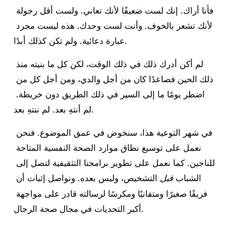
فأنا أراك. إنك لست ضعيفًا لأنك تعاني. ولست أقل رجولة 
لأنك تشعر بالخوف. وأنت لست وحدك. هذه ليست مجرد 
عبارة دعائية. ولم تكن كذلك أبدًا.
لم أكن أدرك ذلك في ذلك الوقت، لكن كل ما بنيته منذ 
ذلك الحين فصاعدًا كان من أجل والدي، ومن أجل كل من 
اضطر يومًا ما إلى السير في ذلك الطريق دون خريطة. 
لم أنتهِ بعد. لم ننتهِ بعد.
في شهر التوعية هذا، سنخوض في عمق الموضوع. فنحن 
نعمل على توسيع نطاق موارد الصحة النفسية المتاحة 
للناجين. كما نعمل على تطوير برامجنا التثقيفية لتصل إلى 
الشباب 
 التشخيص، وليس بعده. ونواصل إثبات أن 
قبل
فريقًا صغيرًا ومتفانيًا ومكرسًا لرسالته قادر على مواجهة 
أكبر التحديات في مجال صحة الرجال.