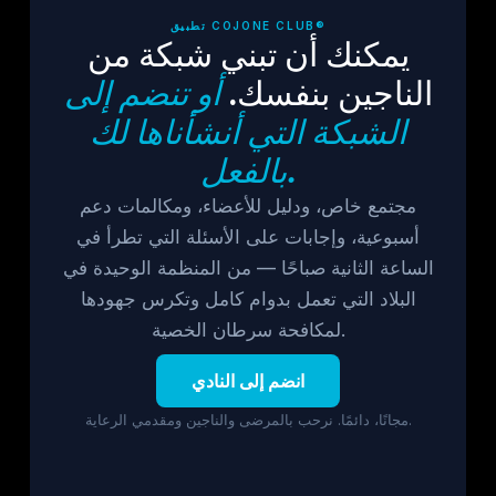
تطبيق COJONE CLUB®
يمكنك أن تبني شبكة من
الناجين بنفسك.
أو تنضم إلى
الشبكة التي أنشأناها لك
بالفعل.
مجتمع خاص، ودليل للأعضاء، ومكالمات دعم
أسبوعية، وإجابات على الأسئلة التي تطرأ في
الساعة الثانية صباحًا — من المنظمة الوحيدة في
البلاد التي تعمل بدوام كامل وتكرس جهودها
لمكافحة سرطان الخصية.
انضم إلى النادي
مجانًا، دائمًا. نرحب بالمرضى والناجين ومقدمي الرعاية.