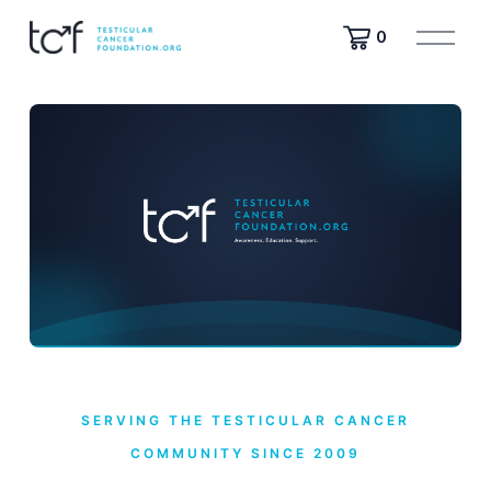
ف
0
ت
ح
ا
ل
ق
ا
ئ
م
ة
SERVING THE TESTICULAR CANCER
COMMUNITY SINCE 2009