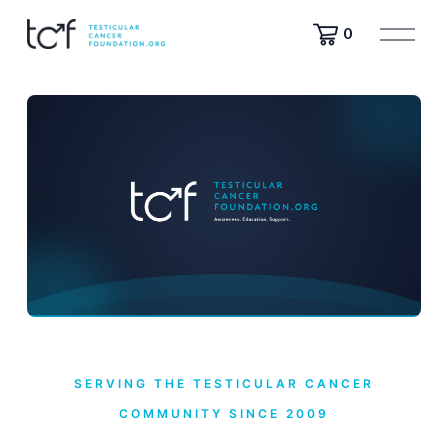
मे
0
नू
खो
लें
SERVING THE TESTICULAR CANCER
COMMUNITY SINCE 2009