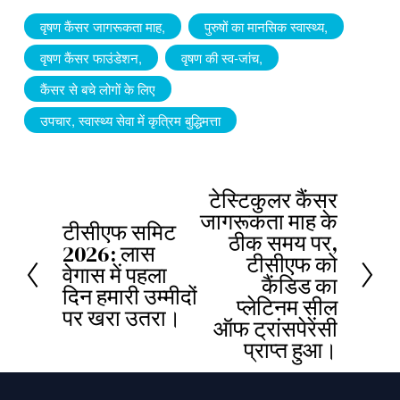
वृषण कैंसर जागरूकता माह,
पुरुषों का मानसिक स्वास्थ्य,
वृषण कैंसर फाउंडेशन,
वृषण की स्व-जांच,
कैंसर से बचे लोगों के लिए
उपचार, स्वास्थ्य सेवा में कृत्रिम बुद्धिमत्ता
टेस्टिकुलर कैंसर
अ
जागरूकता माह के
टीसीएफ समिट
ग
प
ठीक समय पर,
2026: लास
ला
टीसीएफ को
ह
वेगास में पहला
कैंडिड का
ले
दिन हमारी उम्मीदों
प्लेटिनम सील
पर खरा उतरा।
का
ऑफ ट्रांसपेरेंसी
प्राप्त हुआ।