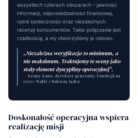
wszystkich czterech obszarach – jawności
informacji, odpowiedzialności finansowej,
opinii społeczności oraz niezależnych
recenzji konsumentów. Takie połączenie jest
rzadkością, a my stworzyliśmy je celowo.
„Niezależna weryfikacja to minimum, a
nie maksimum. Traktujemy te oceny jako
stały element dyscypliny operacyjnej”.
— Kenny Kane, dyrektor generalny Fundacji na
rzecz Walki z Rakiem Jądra
Doskonałość operacyjna wspiera
realizację misji