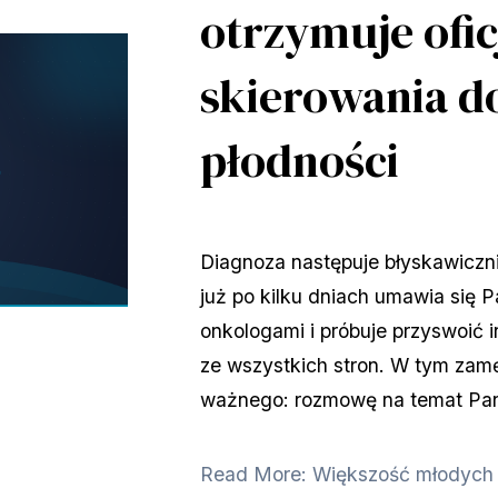
otrzymuje ofi
skierowania do
płodności
Diagnoza następuje błyskawiczni
już po kilku dniach umawia się P
onkologami i próbuje przyswoić i
ze wszystkich stron. W tym zamę
ważnego: rozmowę na temat Pan
Read More: Większość młodych m