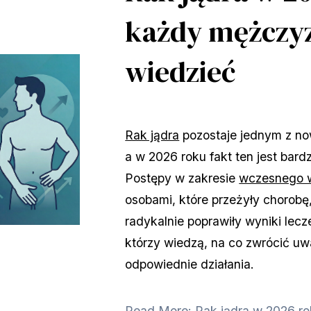
każdy mężczy
wiedzieć
Rak jądra
 pozostaje jednym z n
a w 2026 roku fakt ten jest bardz
Postępy w zakresie 
wczesnego 
osobami, które przeżyły chorobę
radykalnie poprawiły wyniki lecze
którzy wiedzą, na co zwrócić uwa
odpowiednie działania.
Read More: Rak jądra w 2026 r