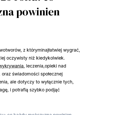
zna powinien
owotworów, z którymi
najłatwiej wygrać, 
iej oczywisty niż kiedykolwiek. 
wykrywania
, leczenia,
opieki 
nad 
, oraz świadomości społecznej 
nia, ale dotyczy to wyłącznie tych, 
gę, i potrafią szybko podjąć 
oku: co każdy mężczyzna powinien