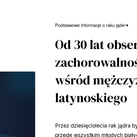
Podstawowe informacje o raku jąder
Od 30 lat obse
zachorowalnoś
wśród mężczy
latynoskiego
Przez dziesięciolecia rak jądra 
przede wszystkim młodych biały