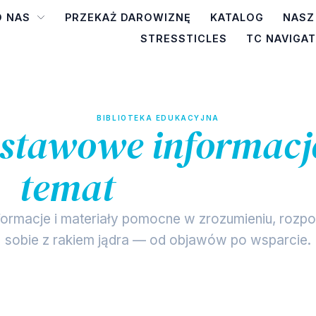
O NAS
PRZEKAŻ DAROWIZNĘ
KATALOG
NASZ
STRESSTICLES
TC NAVIGA
BIBLIOTEKA EDUKACYJNA
stawowe informacj
temat
raka jąder
rmacje i materiały pomocne w zrozumieniu, rozpoz
sobie z rakiem jądra — od objawów po wsparcie.