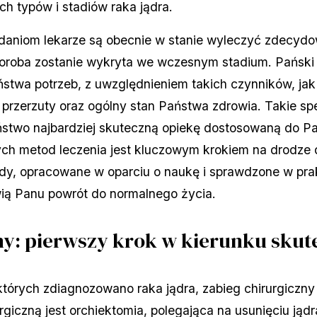
h typów i stadiów raka jądra.
daniom lekarze są obecnie w stanie wyleczyć zdecy
horoba zostanie wykryta we wczesnym stadium. Pański 
stwa potrzeb, z uwzględnieniem takich czynników, jak
rzerzuty oraz ogólny stan Państwa zdrowia. Takie sp
ństwo najbardziej skuteczną opiekę dostosowaną do Pa
ch metod leczenia jest kluczowym krokiem na drodze 
dy, opracowane w oparciu o naukę i sprawdzone w pra
ią Panu powrót do normalnego życia.
ny: pierwszy krok w kierunku skut
tórych zdiagnozowano raka jądra, zabieg chirurgiczny
iczną jest orchiektomia, polegająca na usunięciu jąd