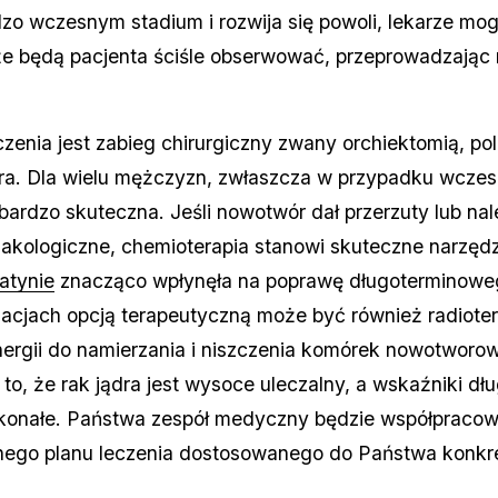
dzo wczesnym stadium i rozwija się powoli, lekarze 
e będą pacjenta ściśle obserwować, przeprowadzając r
enia jest zabieg chirurgiczny zwany orchiektomią, po
ra. Dla wielu mężczyzn, zwłaszcza w przypadku wcze
bardzo skuteczna. Jeśli nowotwór dał przerzuty lub na
makologiczne, chemioterapia stanowi skuteczne narzędz
atynie
znacząco wpłynęła na poprawę długoterminoweg
acjach opcją terapeutyczną może być również radioter
nergii do namierzania i niszczenia komórek nowotworo
t to, że rak jądra jest wysoce uleczalny, a wskaźniki 
konałe. Państwa zespół medyczny będzie współpracow
nego planu leczenia dostosowanego do Państwa konkre