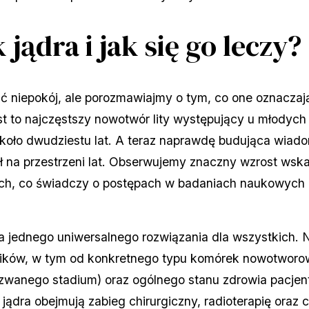
 jądra i jak się go leczy?
ć niepokój, ale porozmawiajmy o tym, co one oznaczają
est to najczęstszy nowotwór lity występujący u młodyc
koło dwudziestu lat. A teraz naprawdę budująca wiado
ił na przestrzeni lat. Obserwujemy znaczny wzrost ws
, co świadczy o postępach w badaniach naukowych i
 ma jednego uniwersalnego rozwiązania dla wszystkich. N
nników, w tym od konkretnego typu komórek nowotworo
anego stadium) oraz ogólnego stanu zdrowia pacjenta
ądra obejmują zabieg chirurgiczny, radioterapię oraz c