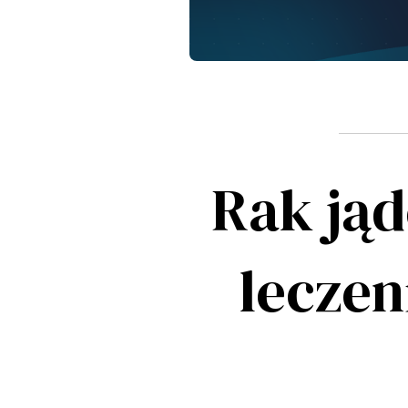
Rak ją
leczen