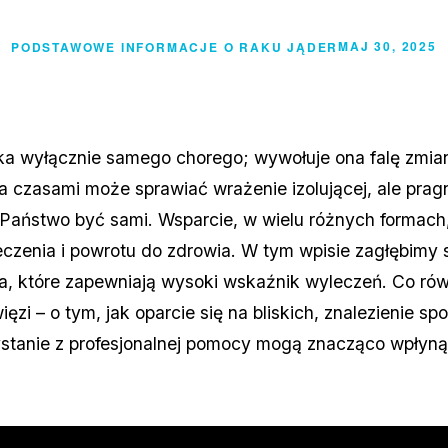
MAJ 30, 2025
PODSTAWOWE INFORMACJE O RAKU JĄDER
yka wyłącznie samego chorego; wywołuje ona falę zmia
tóra czasami może sprawiać wrażenie izolującej, ale pr
 Państwo być sami. Wsparcie, w wielu różnych formach
czenia i powrotu do zdrowia. W tym wpisie zagłębimy s
a, które zapewniają wysoki wskaźnik wyleczeń. Co r
więzi – o tym, jak oparcie się na bliskich, znalezienie 
stanie z profesjonalnej pomocy mogą znacząco wpłynąć