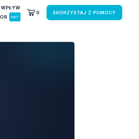
 WPŁYW
0
SKORZYSTAJ Z POMOCY
TOR