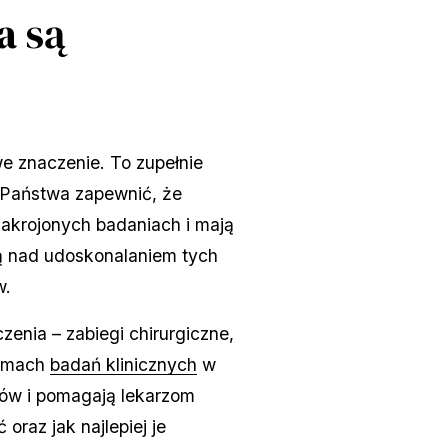
a są
e znaczenie. To zupełnie
ę Państwa zapewnić, że
zakrojonych badaniach i mają
ą nad udoskonalaniem tych
w.
enia – zabiegi chirurgiczne,
ramach
badań klinicznych
w
ntów i pomagają lekarzom
oraz jak najlepiej je