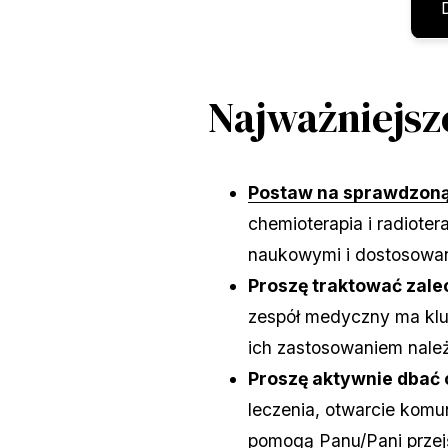
Najważniejsz
Postaw na sprawdzoną
chemioterapia i radiote
naukowymi i dostosowane
Proszę traktować zalec
zespół medyczny ma klu
ich zastosowaniem nale
Proszę aktywnie dbać 
leczenia, otwarcie komu
pomogą Panu/Pani przejś