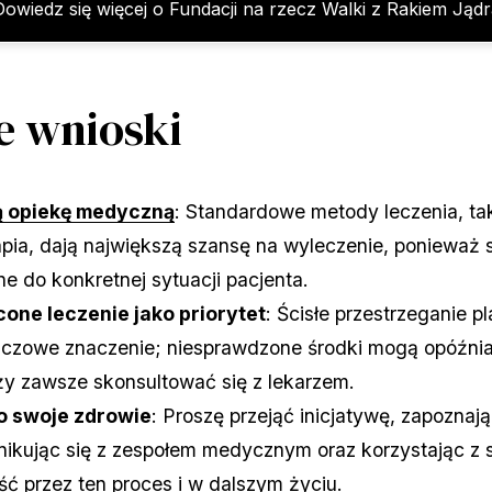
Dowiedz się więcej o Fundacji na rzecz Walki z Rakiem Jądr
e wnioski
 opiekę medyczną
: Standardowe metody leczenia, taki
rapia, dają największą szansę na wyleczenie, ponieważ
 do konkretnej sytuacji pacjenta.
one leczenie jako priorytet
: Ścisłe przestrzeganie 
czowe znaczenie; niesprawdzone środki mogą opóźniać
ży zawsze skonsultować się z lekarzem.
o swoje zdrowie
: Proszę przejąć inicjatywę, zapoznaj
nikując się z zespołem medycznym oraz korzystając z
ć przez ten proces i w dalszym życiu.