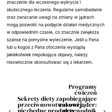
znaczenie dla wczesnego wykrycia i
skutecznego leczenia. Regularne samobadanie
oraz zwracanie uwagi na zmiany w jądrach
mogą pozwolić na podjęcie działań medycznych
w odpowiednim czasie, co znacznie zwiększa
szanse na pomyślne wyleczenie. Jeśli u Pana
lub u kogoś z Pana otoczenia wystąpią
jakiekolwiek niepokojące objawy, należy
niezwłocznie skonsultować się z lekarzem.
Programy
D
ćwiczeń
a
Sekrety diety
zapobiegające
P
l
przeciwnowotworowej:
rakowi jąder:
o
niezbędne produkty
przewodnik
e