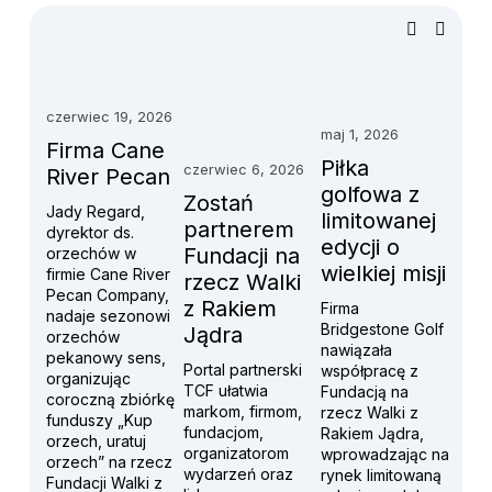
czerwiec 19, 2026
maj 1, 2026
Firma Cane
Piłka
czerwiec 6, 2026
River Pecan
golfowa z
Zostań
Jady Regard, 
limitowanej
partnerem
dyrektor ds. 
edycji o
Fundacji na
orzechów w 
wielkiej misji
firmie Cane River 
rzecz Walki
Pecan Company, 
z Rakiem
Firma 
nadaje sezonowi 
Bridgestone Golf 
Jądra
orzechów 
nawiązała 
pekanowy sens, 
Portal partnerski 
współpracę z 
organizując 
TCF ułatwia 
Fundacją na 
coroczną zbiórkę 
markom, firmom, 
rzecz Walki z 
funduszy „Kup 
fundacjom, 
Rakiem Jądra, 
orzech, uratuj 
organizatorom 
wprowadzając na 
orzech” na rzecz 
wydarzeń oraz 
rynek limitowaną 
Fundacji Walki z 