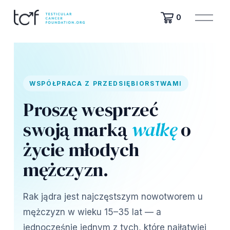
O
0
t
w
ó
r
z
m
WSPÓŁPRACA Z PRZEDSIĘBIORSTWAMI
e
n
Proszę wesprzeć
u
swoją marką
walkę
o
życie młodych
mężczyzn.
Rak jądra jest najczęstszym nowotworem u
mężczyzn w wieku 15–35 lat — a
jednocześnie jednym z tych, które najłatwiej