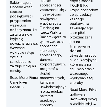
liderom 
edycję modelu 
Rakiem Jądra. 
społeczności 
TOUR B RX. 
Chcemy w ten 
zapoznanie się z 
Część dochodów 
sposób 
możliwościami 
ze sprzedaży 
podziękować i 
nawiązania 
każdego 
przypomnieć 
współpracy z 
opakowania 
wszystkim 
Fundacją na 
zawierającego 
mężczyznom, że 
rzecz Walki z 
tuzin piłek 
za tą grą słów 
Rakiem Jądra, w 
przeznaczana 
kryje się 
tym w zakresie 
jest na 
poważna sprawa. 
sponsoringu, 
finansowanie 
Wczesne 
marketingu 
działań 
wykrycie ratuje 
społecznego, 
uświadamiającyc
życie, a 
darowizn 
h i edukacyjnych, 
samobadanie 
korporacyjnych, 
które mają na 
zajmuje mniej niż 
programów 
celu wspieranie 
minutę.
dopłat 
wczesnego 
Read More: Firma
pracowniczych, 
wykrywania tej 
Cane River
kampanii 
choroby.
uświadamiającyc
Pecan →
Read More: Piłka
h oraz edukacji 
golfowa z
na temat 
limitowanej edycji
przebiegu 
o wielkiej misji →
choroby.