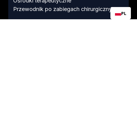
Ośrodki terapeutyczne
Przewodnik po zabiegach chirurgicznych
PL
PRZEŻYWALNOŚĆ
Po chemioterapii
Przewodnik dla osób, które przeżyły
Płodność po zabiegu TC
Radzenie sobie z lękiem
Cotygodniowe spotkanie na Zoomie w
ramach programu „Survivor”
Historie osób, które przeżyły
O TCF
O nas
Wpływ