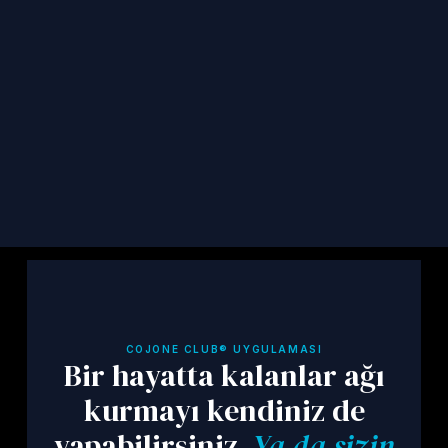
kalanların hikâyelerini ve kaynakları e-
postanıza alın.
Abone ol
COJONE CLUB® UYGULAMASI
Bir hayatta kalanlar ağı
kurmayı kendiniz de
yapabilirsiniz.
Ya da sizin