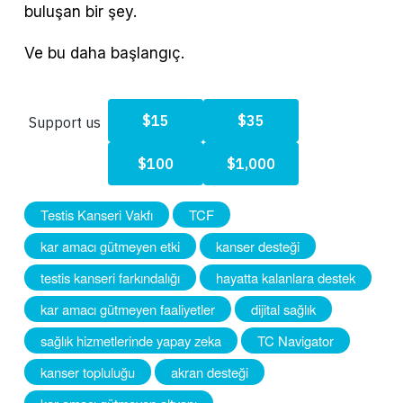
buluşan bir şey.
Ve bu daha başlangıç.
Testis Kanseri Vakfı
TCF
kar amacı gütmeyen etki
kanser desteği
testis kanseri farkındalığı
hayatta kalanlara destek
kar amacı gütmeyen faaliyetler
dijital sağlık
sağlık hizmetlerinde yapay zeka
TC Navigator
kanser topluluğu
akran desteği