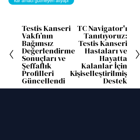
kar amacı gütmeyen altyapı
Testis Kanseri
TC Navigator'ı
Ö
S
Vakfı’nın
Tanıtıyoruz:
n
o
Bağımsız
Testis Kanseri
c
n
Değerlendirme
Hastaları ve
Sonuçları ve
Hayatta
e
r
Şeffaflık
Kalanlar İçin
k
a
Profilleri
Kişiselleştirilmiş
i
k
Güncellendi
Destek
i
BAĞLANTINIZI KORUYUN
TCF ile ilgili güncel haberleri, hayatta 