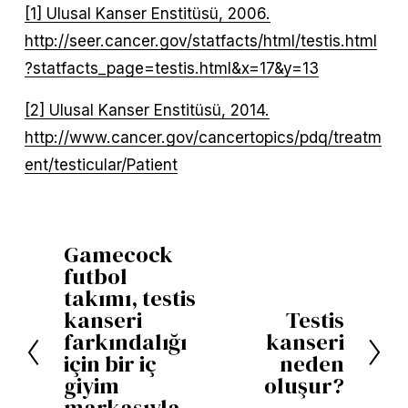
[1] Ulusal Kanser Enstitüsü, 2006.
http://seer.cancer.gov/statfacts/html/testis.html
?statfacts_page=testis.html&x=17&y=13
[2] Ulusal Kanser Enstitüsü, 2014.
http://www.cancer.gov/cancertopics/pdq/treatm
ent/testicular/Patient
Gamecock
Ö
futbol
n
takımı, testis
c
kanseri
Testis
S
farkındalığı
kanseri
e
o
için bir iç
neden
k
n
giyim
oluşur?
i
markasıyla
r