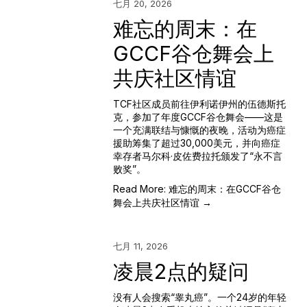
七月 20, 2026
难忘的周末：在
GCCF谷仓舞会上
共庆社区情谊
TCF社区成员前往伊利诺伊州的伍德斯托
克，参加了年度GCCF谷仓舞会——这是
一个充满联结与慷慨的夜晚，活动为癌症
援助筹集了超过30,000美元，并向癌症
幸存者马尔科·皮佐费拉托颁发了“永不言
败奖”。
Read More: 难忘的周末：在GCCF谷仓
舞会上共庆社区情谊 →
七月 11, 2026
凌晨2点的疑问
没有人会搜索“睾丸癌”。一个24岁的年轻