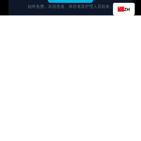
始终免费。欢迎患者、幸存者及护理人员前来。
ZH
诊断
自我检查指南
睾丸肿块
超声指南
肿瘤标志物
附睾炎与TC