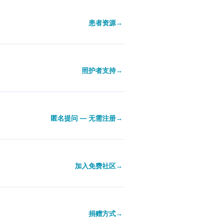
患者资源
→
照护者支持
→
匿名提问 — 无需注册
→
加入免费社区
→
捐赠方式
→