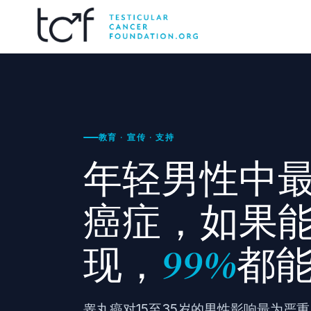
教育 · 宣传 · 支持
年轻男性中
癌症，如果
现，
99%
都
睾丸癌对15至35岁的男性影响最为严