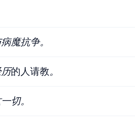
与病魔抗争。
经历
的人请教
。
这一切。