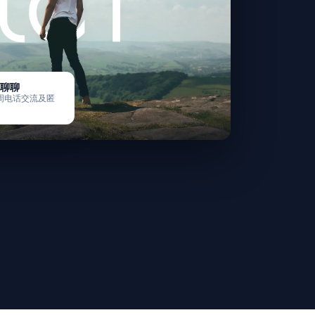
聊聊
周电话交流及匿