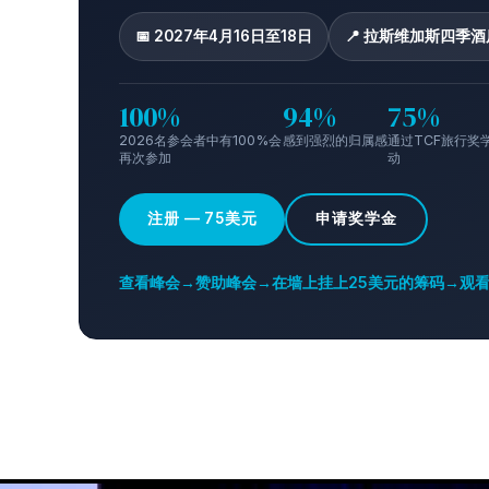
📅 2027年4月16日至18日
📍 拉斯维加斯四季酒
100%
94%
75%
2026名参会者中有100%会
感到强烈的归属感
通过TCF旅行奖
再次参加
动
注册 — 75美元
申请奖学金
查看峰会
→
赞助峰会
→
在墙上挂上25美元的筹码
→
观看