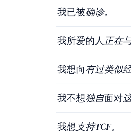
我已被
确诊。
我所爱的人
正在
我想向
有过类似
我不想
独自
面对
我想
支持TCF。