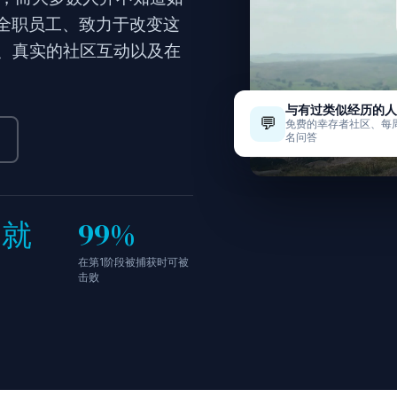
有全职员工、致力于改变这
、真实的社区互动以及在
与有过类似经历的人
💬
免费的幸存者社区、每
名问答
中就
99%
在第1阶段被捕获时可被
击败