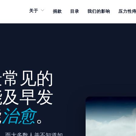
关于
捐款
目录
我们的影响
压力性
最常见的
能及早发
能
治愈
。
重，而大多数人并不知道如