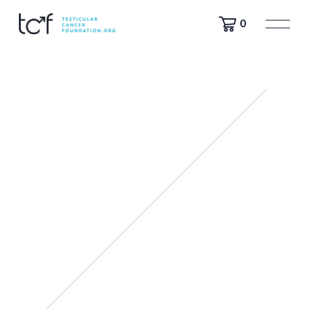
打
0
开
菜
单