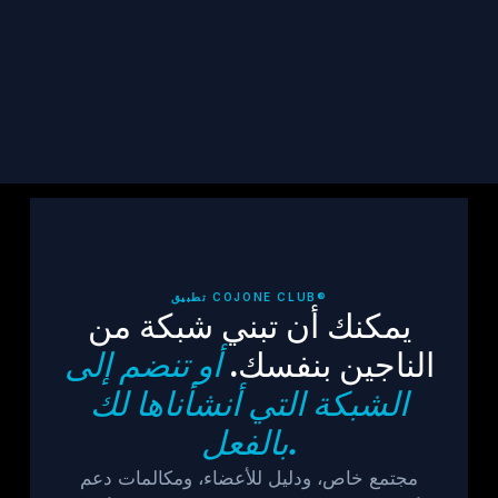
اشترك
تطبيق COJONE CLUB®
يمكنك أن تبني شبكة من
الناجين بنفسك.
أو تنضم إلى
الشبكة التي أنشأناها لك
بالفعل.
مجتمع خاص، ودليل للأعضاء، ومكالمات دعم