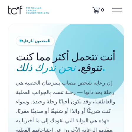
ف
0
ت
ح
ا
ل
ق
للمقدمين للرعاية
ا
ئ
أنت تتحمل أكثر مما كنت
م
نحن ندرك ذلك.
تتوقع.
ة
إن رعاية شخص مصاب بسرطان الخصية هي
رحلة بحد ذاتها — رحلة تتسم بالجوانب العملية
والعاطفية، وقد تكون أحيانًا رحلة وحيدة. وسواء
كنت شريكًا أو والدًا أو شقيقًا أو صديقًا مقربًا،
فهذه هي البوابة التي تقودك إلى ما أخبرنا به
مقدمو الرعاية الآخرون عن احتياجاتهم الفعلية.