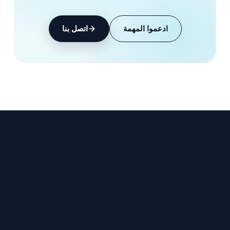
ادعموا المهمة
اتصل بنا
ابقَ على اتصال
احصل على آخر أخبار TCF وقصص الناجين والموارد 
في بريدك الإلكتروني.