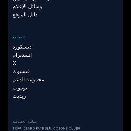
وسائل الإعلام
دليل الموقع
المجتمع
ديسكورد
إنستغرام
X
فيسبوك
مجموعة الدعم
يوتيوب
ريديت
سياسة الخصوصية
TCF®، BEARD PATROL®، COJONE CLUB®