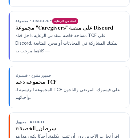
مجموعة "DISCORD"
لمقدمي الرعاية
مجموعة "Caregivers" على منصة Discord
مساحة خاصة لمقدمي الرعاية داخل قناة TCF على
Discord. يمكنك المشاركة في المحادثات أو مجرد المتابعة
— كلاهما مرحب به.
جمهور متنوع · فيسبوك
مجموعة دعم TCF
المجموعة الرئيسية لـ TCF على فيسبوك. المرضى والناجون
وأحبائهم.
مجهول · REDDIT
r/سرطان_الخصية
اقرأ تجارب الآخرين دون أن تنبس بكلمة. أحيانًا يكون هذا هو