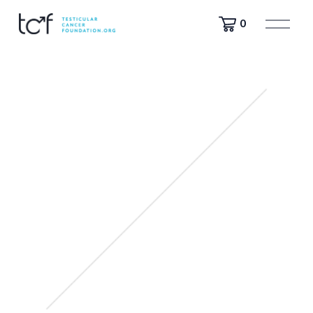
打
0
开
菜
单