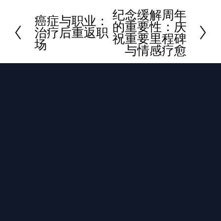
纪念缓解周年
下
癌症与职业：
上
的重要性：庆
治疗后重返职
一
祝重要里程碑
一
场
页
与情感疗愈
页
保持联系
订阅TCF的最新动态、幸存者故事及相关资源，
直达您的收件箱。
订阅