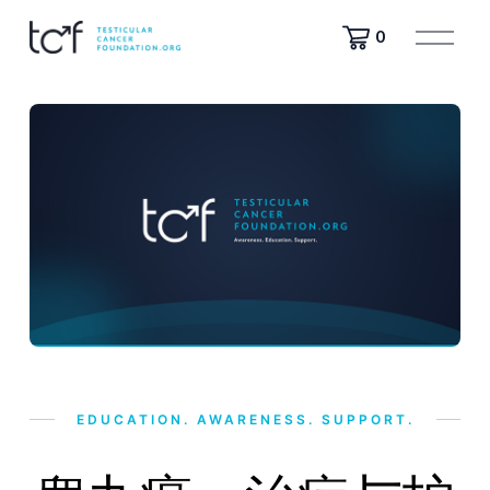
打
0
开
菜
单
EDUCATION. AWARENESS. SUPPORT.