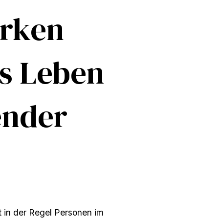
irken
as Leben
ender
t in der Regel Personen im