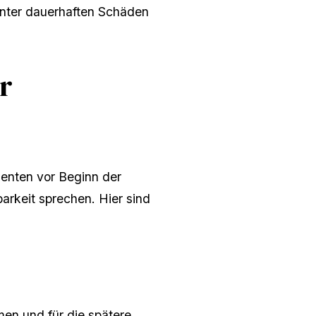
nter dauerhaften Schäden
r
ienten vor Beginn der
arkeit sprechen. Hier sind
en und für die spätere