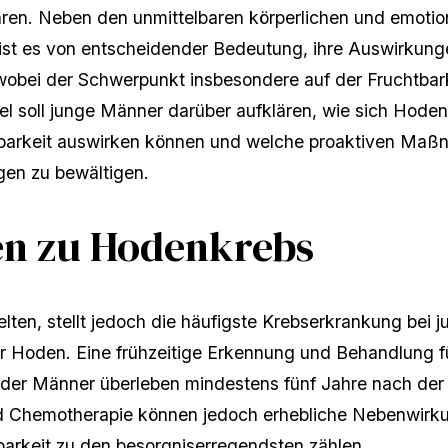
hren. Neben den unmittelbaren körperlichen und emotio
, ist es von entscheidender Bedeutung, ihre Auswirkunge
wobei der Schwerpunkt insbesondere auf der Fruchtbark
kel soll junge Männer darüber aufklären, wie sich Hode
barkeit auswirken können und welche proaktiven Maß
en zu bewältigen.
en zu Hodenkrebs
elten, stellt jedoch die häufigste Krebserkrankung bei 
er Hoden. Eine frühzeitige Erkennung und Behandlung f
der Männer überleben mindestens fünf Jahre nach de
d Chemotherapie können jedoch erhebliche Nebenwirk
arkeit zu den besorgniserregendsten zählen.